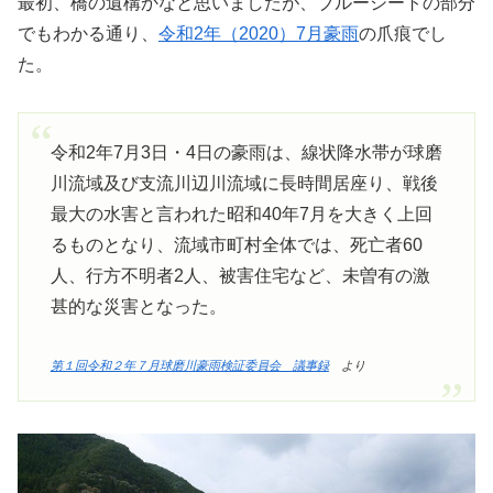
最初、橋の遺構かなと思いましたが、ブルーシートの部分
でもわかる通り、
令和2年（2020）7月豪雨
の爪痕でし
た。
令和2年7月3日・4日の豪雨は、線状降水帯が球磨
川流域及び支流川辺川流域に長時間居座り、戦後
最大の水害と言われた昭和40年7月を大きく上回
るものとなり、流域市町村全体では、死亡者60
人、行方不明者2人、被害住宅など、未曽有の激
甚的な災害となった。
第１回令和２年７月球磨川豪雨検証委員会 議事録
より