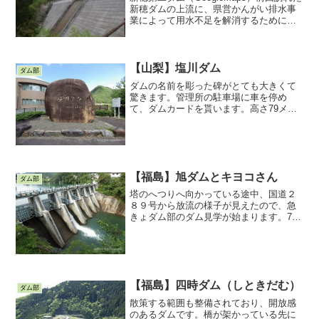
新穂ダムの上流に、県営かんがい排水事
業によって用水不足を解消するために、
新穂第二ダム（新潟県「新穂第二ダ
ム」：PDF）がつくられました。新穂第
二ダム広場訪れたのは2024年4月30日、
新穂第二ダ...
【山梨】塩川ダム
ダム部
ダムの名前を彫った碑がとても大きくて
驚きます。管理所の駐車場に車を停め
て、ダムカードを貰います。高さ79メー
トルの重力式コンクリートダムです。堤
頂長は225m「霧山トンネル」と銘を入れ
たオブジェはトンネルのデザインのよう
です。下流側を正面か...
【福島】旭ダムとキヨコさん
ダム部
塔のへつりへ向かっている途中、国道２
８９号から放流の様子が見えたので、急
きょダム部のダム見学が始まります。7門
のラジアルゲート、この日は一門だけ放
流していました。ラジアルゲートにはロ
マンを感じます。このダムは昭和１０年
に作られたとの事（福島...
【福島】四時ダム（しときだむ）
ダム部
散策する範囲も整備されており、開放感
のあるダムです。橋が架かっている先に