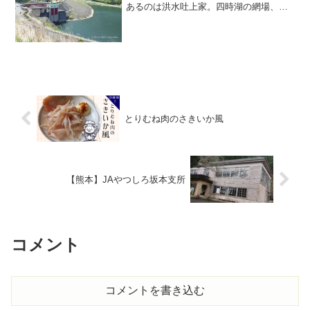
あるのは洪水吐上家。四時湖の網場、右
側に取水設備と繋船設備。孤島感があっ
て良い感じです。奥にロックフィルが見
えます。管理所の位置が低いので、ここ
に通信設備等おいてあるよ...
とりむね肉のさきいか風
【熊本】JAやつしろ坂本支所
コメント
コメントを書き込む