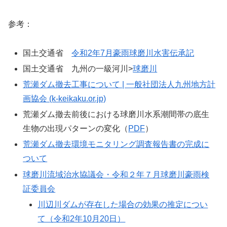
参考：
国土交通省
令和2年7月豪雨球磨川水害伝承記
国土交通省 九州の一級河川>
球磨川
荒瀬ダム撤去工事について | 一般社団法人九州地方計
画協会 (k-keikaku.or.jp)
荒瀬ダム撤去前後における球磨川水系潮間帯の底生
生物の出現パターンの変化（
PDF
）
荒瀬ダム撤去環境モニタリング調査報告書の完成に
ついて
球磨川流域治水協議会・令和２年７月球磨川豪雨検
証委員会
川辺川ダムが存在した場合の効果の推定につい
て（令和2年10月20日）