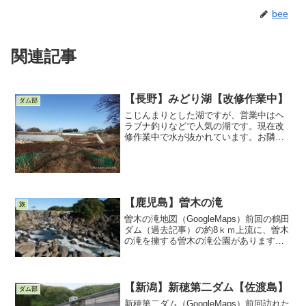
bee
関連記事
【長野】みどり湖【改修作業中】
ダム部
こじんまりとした湖ですが、営業中はヘ
ラブナ釣りなどで人気の湖です。現在改
修作業中で水が抜かれています。お隣の
田川浦湖では釣りが楽しめるようです。
ダム部の我々、アースダムの改修作業は
初めて見ました。耐震対策とのことで
す。管理所前の駐車場に車を...
【鹿児島】曽木の滝
旅
曽木の滝地図（GoogleMaps）前回の鶴田
ダム（過去記事）の約8ｋｍ上流に、曽木
の滝を擁する曽木の滝公園があります。
曽木の滝公園案内図駐車場に車を停め
て、歩いて見てまわりましょう。この記
事を書いているときに気付きましたが、
我々は、曽木発...
【新潟】新穂第二ダム【佐渡島】
ダム部
新穂第二ダム（GoogleMaps）前回訪れた