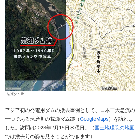
荒瀬ダム跡
アジア初の発電用ダムの撤去事例として、日本三大急流の
一つである球磨川の荒瀬ダム跡（
GoogleMaps
）を訪れま
した。訪問は2023年2月15日水曜日。（
国土地理院の地図
では撤去前の姿を見ることができます）