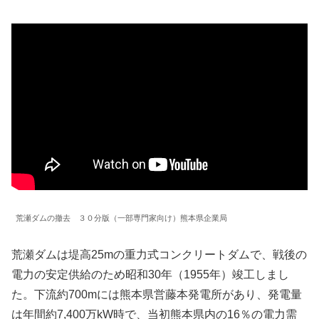
荒瀬ダムの撤去 ３０分版（一部専門家向け）熊本県企業局
荒瀬ダムは堤高25mの重力式コンクリートダムで、戦後の
電力の安定供給のため昭和30年（1955年）竣工しまし
た。下流約700mには熊本県営藤本発電所があり、発電量
は年間約7,400万kW時で、当初熊本県内の16％の電力需