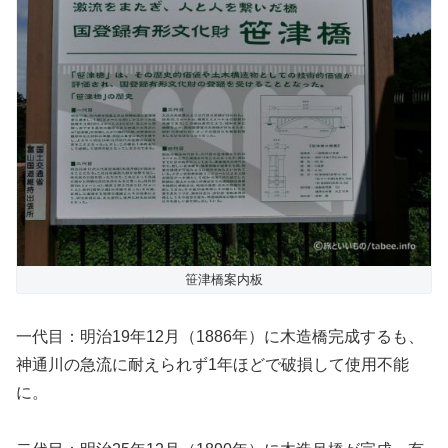
笹津橋案内板
一代目：明治19年12月（1886年）に木造橋完成するも、
神通川の急流に耐えられず1年ほどで破損して使用不能
に。