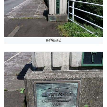
笹津橋銘板