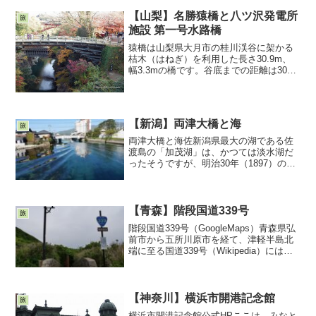
【山梨】名勝猿橋と八ツ沢発電所
旅
施設 第一号水路橋
猿橋は山梨県大月市の桂川渓谷に架かる
桔木（はねぎ）を利用した長さ30.9m、
幅3.3mの橋です。谷底までの距離は30m
です。撮影したのは11月です。猿橋公園
の横は大月市郷土資料館になっていま
す。大月市郷土資料館の横には八ツ沢発
電所施設の第二...
【新潟】両津大橋と海
旅
両津大橋と海佐新潟県最大の湖である佐
渡島の「加茂湖」は、かつては淡水湖だ
ったそうですが、明治30年（1897）の大
雨による甚大な被害により、人為的に掘
削され海水が流入した結果、現在は汽水
湖となっています。（佐渡の自然災害ー
自然災害が起こる...
【青森】階段国道339号
旅
階段国道339号（GoogleMaps）青森県弘
前市から五所川原市を経て、津軽半島北
端に至る国道339号（Wikipedia）には、
日本で唯一の階段国道（388.2ｍ、362
段、標高差約70ｍ）があります。津軽海
峡冬景色歌謡碑の向かい側にあ...
【神奈川】横浜市開港記念館
旅
横浜市開港記念館公式HPここは、みなと