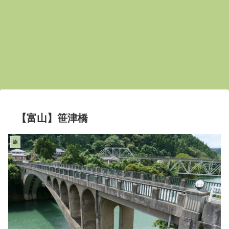
【富山】笹津橋
旅