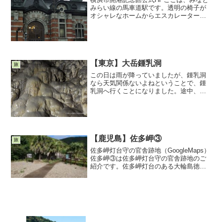
みらい線の馬車道駅です。透明の椅子が
オシャレなホームからエスカレーターで
上に上がります。特色のある天井の改札
を出てエスカレーターを登ります煉瓦の
壁面には古い建物の一部などが記録・保
管を目的として展示され...
【東京】大岳鍾乳洞
旅
この日は雨が降っていましたが、鍾乳洞
なら天気関係ないよねということで、鍾
乳洞へ行くことになりました。途中、砂
利道になり「本当にこっちの方角でいい
の？？」と思う箇所があましたが、トン
ネルの左側にプレートがあり「大岳鍾乳
洞観光者は直進ください」...
【鹿児島】佐多岬③
旅
佐多岬灯台守の官舎跡地（GoogleMaps）
佐多岬③は佐多岬灯台守の官舎跡地のご
紹介です。佐多岬灯台のある大輪島徳川
幕府は慶応2年(1866年)江戸条約で8つの
灯台を建てる事を英・仏・米・蘭の4か国
と約束しました。佐多岬灯台はその一つ
です...