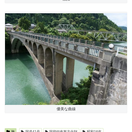
優美な曲線
旅
国道41号
国登録有形文化財
昭和16年