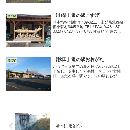
るかもしれません。早朝だったため、ま
だどこも開いていま...
【山梨】道の駅こすげ
道の駅
基本情報 場所 〒409-0211 山梨県北都留
郡小菅村3445番地 TEL / FAX 0428－87－
0020 / 0428－87－0788 開設時間 道の
駅 物産館 9：00～18：00 テイクアウ
ト 9：00～18：00 レストラン...
【秋田】道の駅おおがた
道の駅
かつて日本第二の湖と呼ばれた八郎潟を
干拓し、誕生した大潟村。ちょうど玄関
口にあたる道の駅です。道の駅おおがた
は、日本で唯一干拓をテーマとした大潟
村干拓博物館が隣接しています。大潟村
案内図自販機休憩所は24時間営業休憩所
入口充実した自販機パン...
【栃木】川治ダム