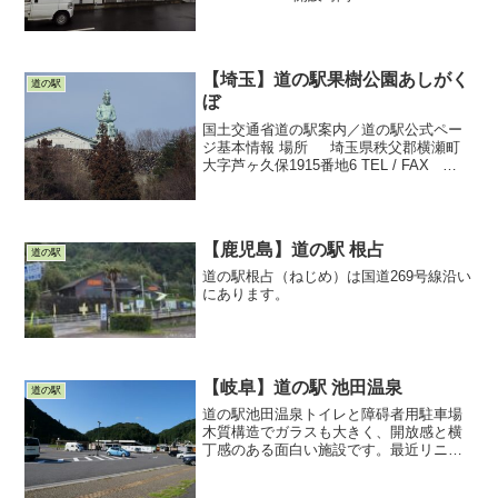
00休館日 1月1日～1月3日・駐車場・
トイレ・休憩施設・公衆電...
【埼玉】道の駅果樹公園あしがく
道の駅
ぼ
国土交通省道の駅案内／道の駅公式ペー
ジ基本情報 場所 埼玉県秩父郡横瀬町
大字芦ヶ久保1915番地6 TEL / FAX
0494-21-0299 / 0494-21-0300 開設時間
直売所：(3月～11月）8時3...
【鹿児島】道の駅 根占
道の駅
道の駅根占（ねじめ）は国道269号線沿い
にあります。
【岐阜】道の駅 池田温泉
道の駅
道の駅池田温泉トイレと障碍者用駐車場
木質構造でガラスも大きく、開放感と横
丁感のある面白い施設です。最近リニュ
ーアルされたようなので、この写真を撮
影した2021年9月とは雰囲気が変わってい