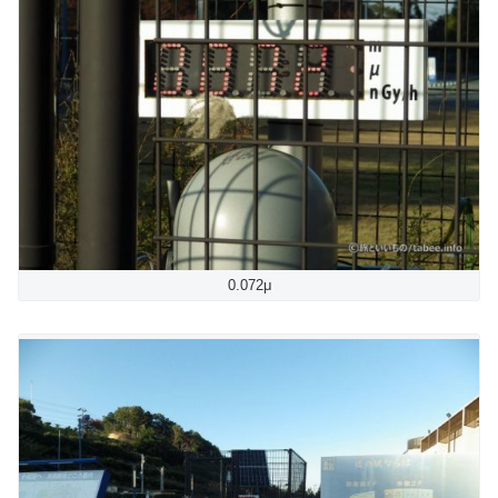
0.072μ