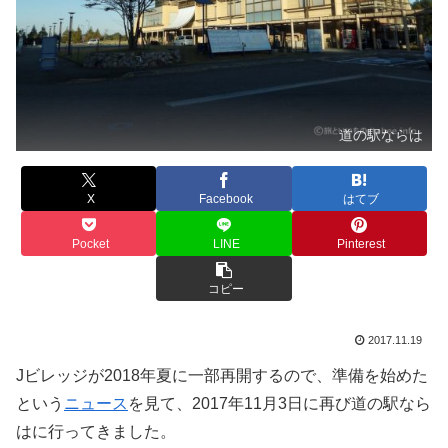
道の駅ならは
X
Facebook
はてブ
Pocket
LINE
Pinterest
コピー
2017.11.19
Jビレッジが2018年夏に一部再開するので、準備を始めた
という
ニュース
を見て、2017年11月3日に再び道の駅なら
はに行ってきました。