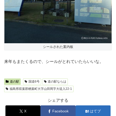
シールされた案内板
来年もまたくるので、シールがとれていたらいいな。
道の駅
国道6号
道の駅ならは
福島県双葉郡楢葉町大字山田岡字大堤入22-1
シェアする
X
Facebook
はてブ