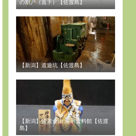
の割戸（直下）【佐渡島】
【新潟】道遊坑【佐渡島】
【新潟】佐渡金山 展示資料館【佐渡
島】