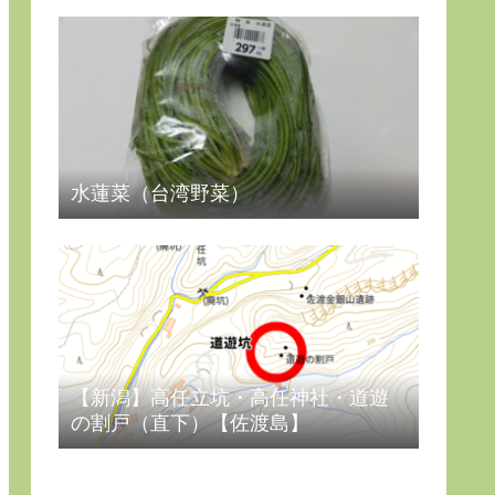
水蓮菜（台湾野菜）
【新潟】高任立坑・高任神社・道遊
の割戸（直下）【佐渡島】