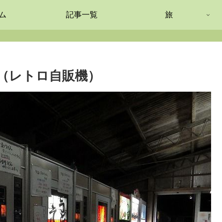
ム
記事一覧
旅
（レトロ自販機）