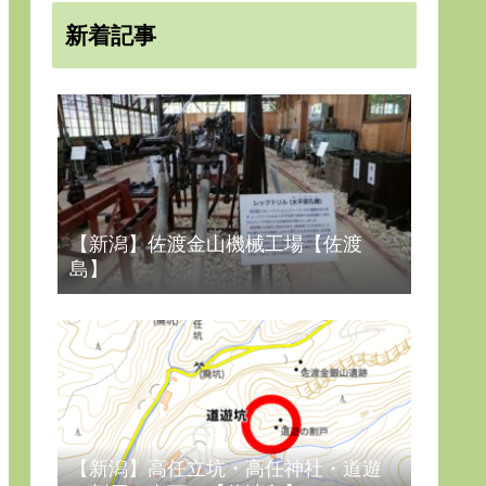
新着記事
【新潟】佐渡金山機械工場【佐渡
島】
【新潟】高任立坑・高任神社・道遊