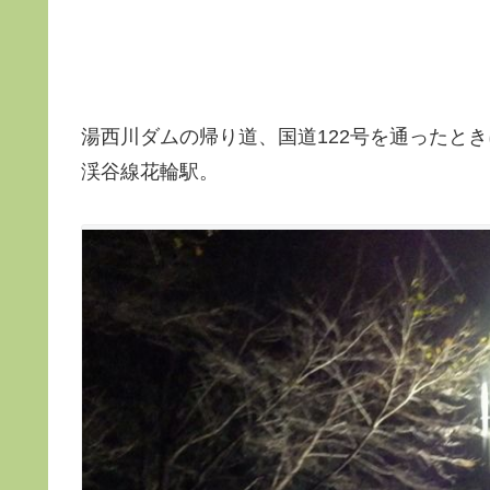
湯西川ダムの帰り道、国道122号を通ったと
渓谷線花輪駅。