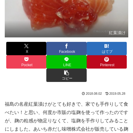
紅葉漬け
X
Facebook
はてブ
Pocket
LINE
Pinterest
コピー
2018.08.02
2019.05.28
福島の名産紅葉漬けがとても好きで、家でも手作りして食
べたい！と思い、何度か市販の塩麹を使って作ったのです
が、麹の粒感が物足りなくて、塩麹を手作りしてみること
にしました。あいち赤だし味噌株式会社が販売している麹