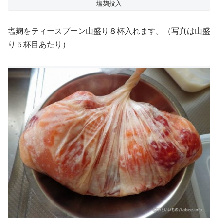
塩麹投入
塩麹をティースプーン山盛り８杯入れます。（写真は山盛
り５杯目あたり）