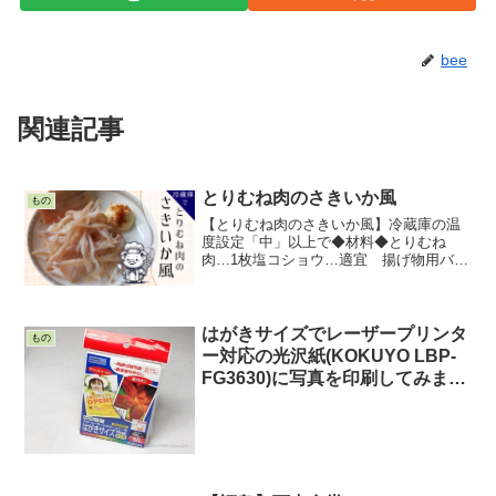
bee
関連記事
とりむね肉のさきいか風
もの
【とりむね肉のさきいか風】冷蔵庫の温
度設定「中」以上で◆材料◆とりむね
肉…1枚塩コショウ…適宜 揚げ物用バッ
ト オーブントースター（無ければフラ
イパンでもOK）◆作り方◆1.とりむね肉
の皮を外す2.とりむね肉を8mm厚にスラ
イス（冷蔵庫に場...
はがきサイズでレーザープリンタ
もの
ー対応の光沢紙(KOKUYO LBP-
FG3630)に写真を印刷してみまし
た