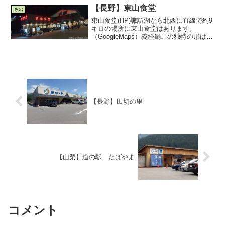
平間の廃線を利用した遊歩...
【長野】東山食堂
もの
東山食堂(HP)諏訪湖から北西に直線で約9
キロの場所に東山食堂はあります。
（GoogleMaps）義経鍋この独特の形は義
経鍋と言い、焼肉、ジンギスカン等を食
べるときに使います。源義経が落ち延び
るときに兜を用いて煮炊きしたことが発
祥とされてい...
【長野】田切の里
【山梨】道の駅 たばやま
コメント