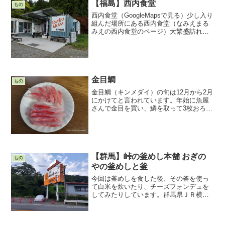
【福島】西内食堂
もの
西内食堂（GoogleMapsで見る）少し入り
組んだ場所にある西内食堂（なみえまる
みえの西内食堂のページ）大繁盛訪れた
のが5月なので鯉のぼりコンテナ組のお店
お店はコの字にコンテナが配置されてい
ますまだ肌寒い陽気でした右側が調理室
で、残りが客...
金目鯛
もの
金目鯛（キンメダイ）の旬は12月から2月
にかけてと言われています。年始に魚屋
さんで金目を買い、鱗を取って3枚おろし
にして、アラも全部下さいという注文の
仕方でホクホクしながら家に帰りまし
た。お刺身お刺身はいくつかバリエーシ
ョンがありますので、...
【群馬】峠の釜めし本舗 おぎの
もの
やの釜めしと釜
今回は釜めしを食した後、その釜を使っ
て白米を炊いたり、チーズフォンデュを
してみたりしています。群馬県ＪＲ横川
駅そばの元祖峠の釜めしおぎのや横川店
へ行ってきました。ＪＲ横川駅周辺は、
碓氷峠鉄道文化むらがあり、横川ー熊野