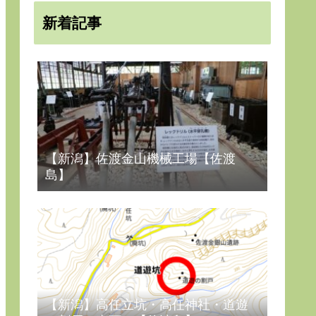
新着記事
【新潟】佐渡金山機械工場【佐渡
島】
【新潟】高任立坑・高任神社・道遊