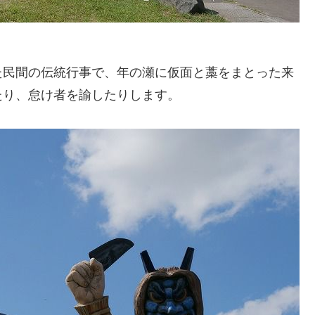
た民間の伝統行事で、年の瀬に仮面と藁をまとった来
たり、怠け者を諭したりします。