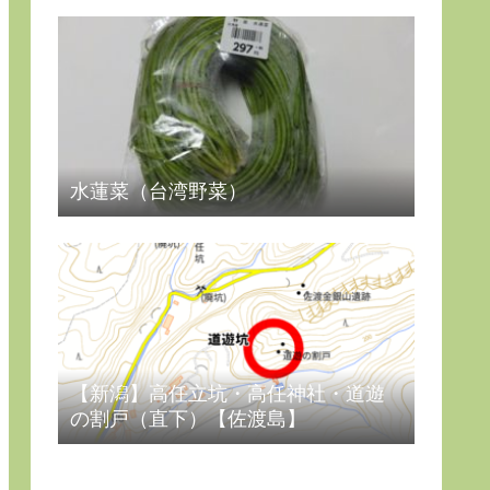
水蓮菜（台湾野菜）
【新潟】高任立坑・高任神社・道遊
の割戸（直下）【佐渡島】