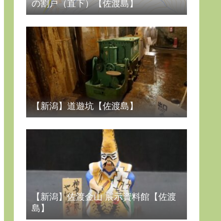
の割戸（直下）【佐渡島】
【新潟】道遊坑【佐渡島】
【新潟】佐渡金山 展示資料館【佐渡
島】