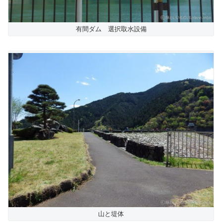
有間ダム 選択取水設備
山と堤体