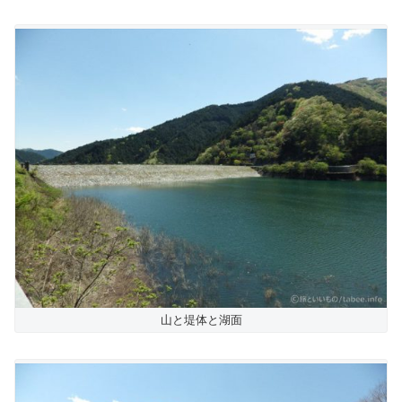
山と堤体と湖面