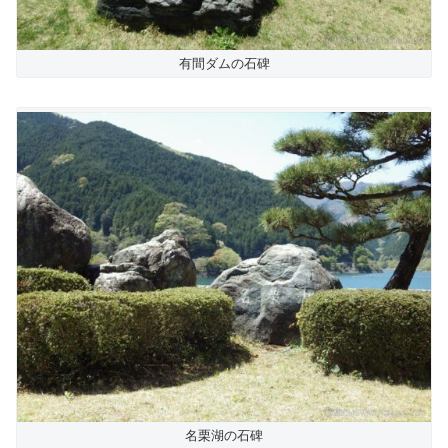
有間ダムの石碑
名栗湖の石碑