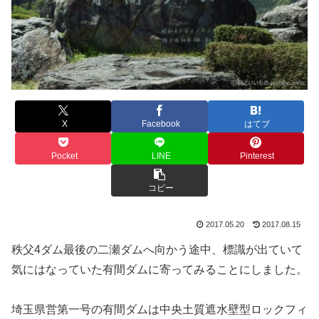
X
Facebook
はてブ
Pocket
LINE
Pinterest
コピー
2017.05.20
2017.08.15
秩父4ダム最後の二瀬ダムへ向かう途中、標識が出ていて
気にはなっていた有間ダムに寄ってみることにしました。
埼玉県営第一号の有間ダムは中央土質遮水壁型ロックフィ