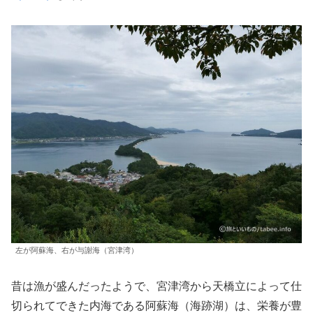
左が阿蘇海、右が与謝海（宮津湾）
昔は漁が盛んだったようで、宮津湾から天橋立によって仕
切られてできた内海である阿蘇海（海跡湖）は、栄養が豊