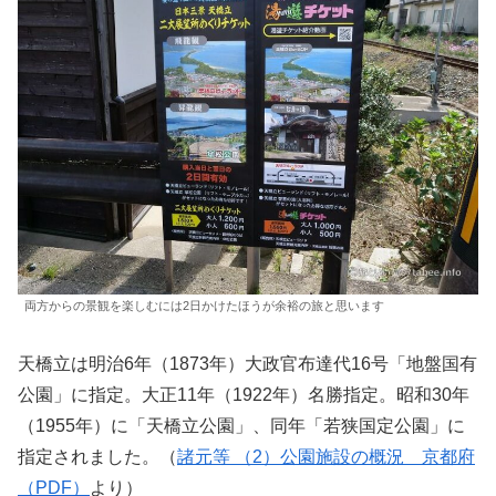
両方からの景観を楽しむには2日かけたほうが余裕の旅と思います
天橋立は明治6年（1873年）大政官布達代16号「地盤国有
公園」に指定。大正11年（1922年）名勝指定。昭和30年
（1955年）に「天橋立公園」、同年「若狭国定公園」に
指定されました。（
諸元等 （2）公園施設の概況 京都府
（PDF）
より）